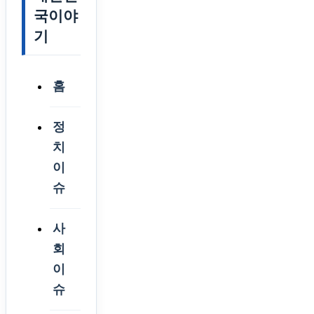
국이야
기
홈
정
치
이
슈
사
회
이
슈