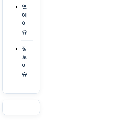
연
예
이
슈
정
보
이
슈