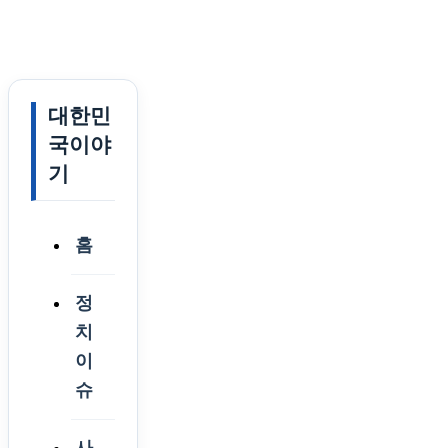
대한민
국이야
기
홈
정
치
이
슈