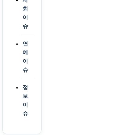
사
회
이
슈
연
예
이
슈
정
보
이
슈