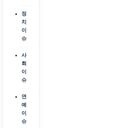
정
치
이
슈
사
회
이
슈
연
예
이
슈