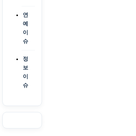
연
예
이
슈
정
보
이
슈