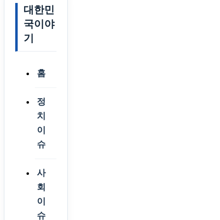
대한민
국이야
기
홈
정
치
이
슈
사
회
이
슈