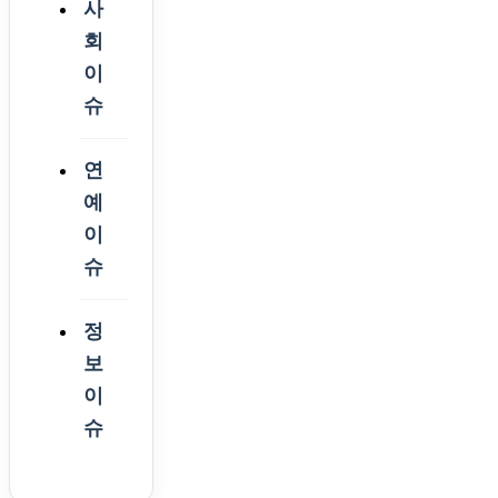
사
회
이
슈
연
예
이
슈
정
보
이
슈