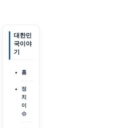
대한민
국이야
기
홈
정
치
이
슈