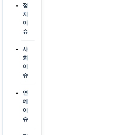
정
치
이
슈
사
회
이
슈
연
예
이
슈