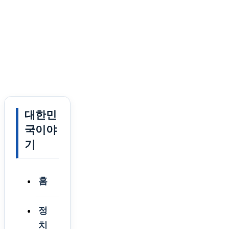
대한민
국이야
기
홈
정
치