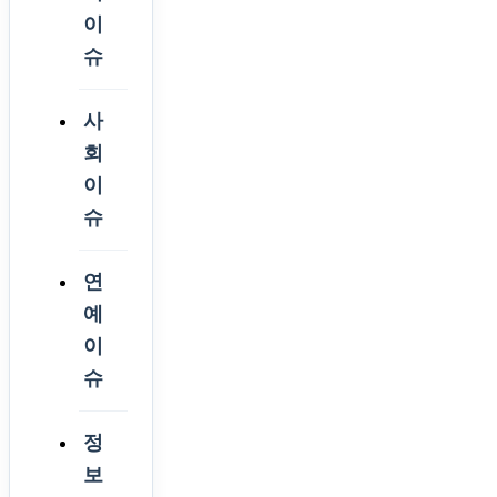
이
슈
사
회
이
슈
연
예
이
슈
정
보