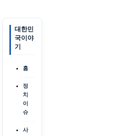
대한민
국이야
기
홈
정
치
이
슈
사