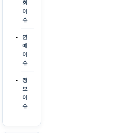
회
이
슈
연
예
이
슈
정
보
이
슈