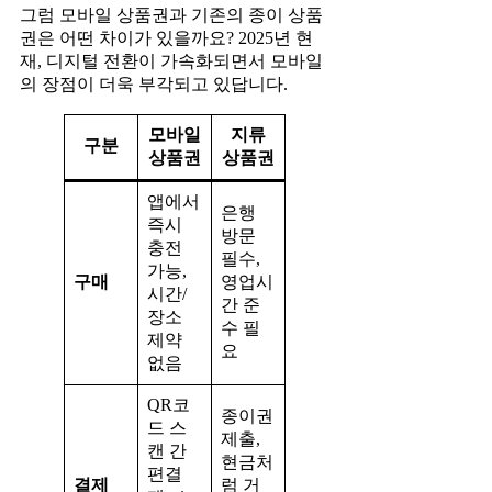
그럼 모바일 상품권과 기존의 종이 상품
권은 어떤 차이가 있을까요? 2025년 현
재, 디지털 전환이 가속화되면서 모바일
의 장점이 더욱 부각되고 있답니다.
모바일
지류
구분
상품권
상품권
앱에서
은행
즉시
방문
충전
필수,
가능,
구매
영업시
시간/
간 준
장소
수 필
제약
요
없음
QR코
종이권
드 스
제출,
캔 간
현금처
편결
결제
럼 거