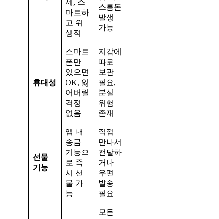
제, 스
스름돈
마트하
발생
고 위
가능
생적
스마트
지갑에
폰만
따로
있으면
보관
휴대성
OK, 잃
필요,
어버릴
분실
걱정
위험
없음
존재
앱 내
직접
송금
만나서
기능으
전달하
선물
로 즉
거나
기능
시 선
우편
물 가
발송
능
필요
모든