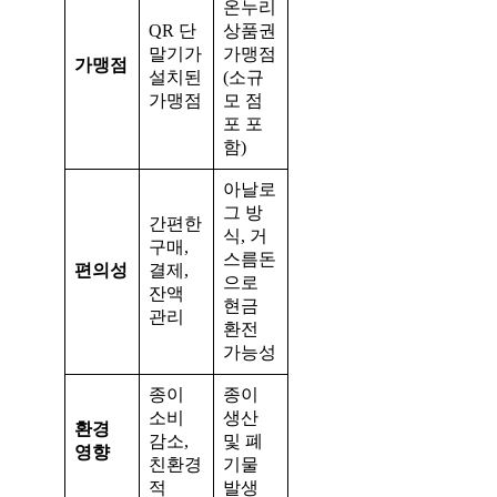
온누리
QR 단
상품권
말기가
가맹점
가맹점
설치된
(소규
가맹점
모 점
포 포
함)
아날로
그 방
간편한
식, 거
구매,
스름돈
편의성
결제,
으로
잔액
현금
관리
환전
가능성
종이
종이
소비
생산
환경
감소,
및 폐
영향
친환경
기물
적
발생