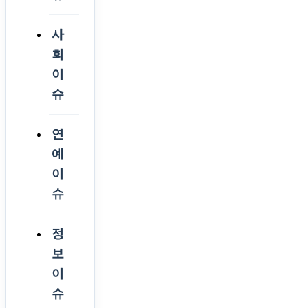
사
회
이
슈
연
예
이
슈
정
보
이
슈