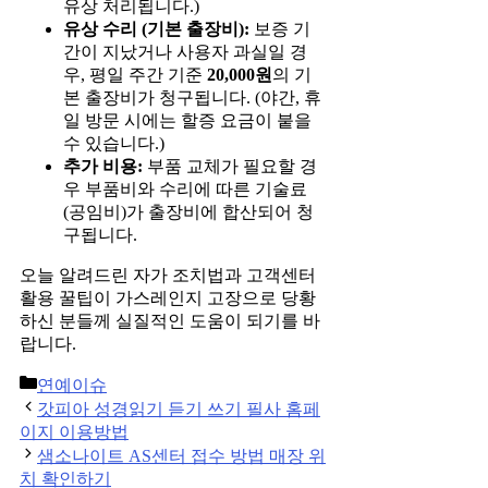
유상 처리됩니다.)
유상 수리 (기본 출장비):
보증 기
간이 지났거나 사용자 과실일 경
우, 평일 주간 기준
20,000원
의 기
본 출장비가 청구됩니다. (야간, 휴
일 방문 시에는 할증 요금이 붙을
수 있습니다.)
추가 비용:
부품 교체가 필요할 경
우 부품비와 수리에 따른 기술료
(공임비)가 출장비에 합산되어 청
구됩니다.
오늘 알려드린 자가 조치법과 고객센터
활용 꿀팁이 가스레인지 고장으로 당황
하신 분들께 실질적인 도움이 되기를 바
랍니다.
Categories
연예이슈
Post
갓피아 성경읽기 듣기 쓰기 필사 홈페
navigation
이지 이용방법
샘소나이트 AS센터 접수 방법 매장 위
치 확인하기