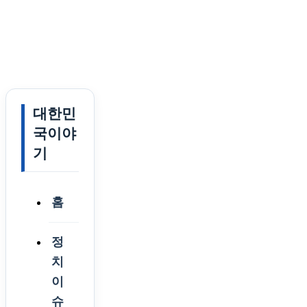
대한민
국이야
기
홈
정
치
이
슈