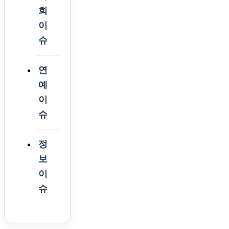
회
이
슈
연
예
이
슈
정
보
이
슈