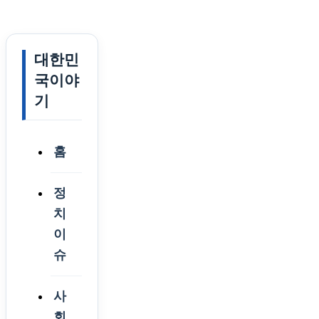
대한민
국이야
기
홈
정
치
이
슈
사
회