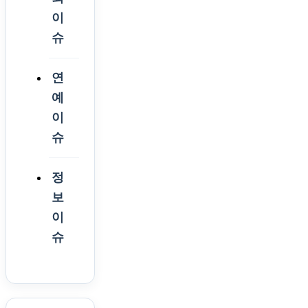
이
슈
연
예
이
슈
정
보
이
슈