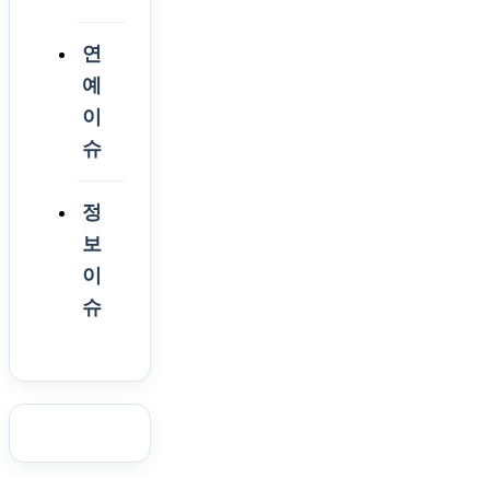
연
예
이
슈
정
보
이
슈