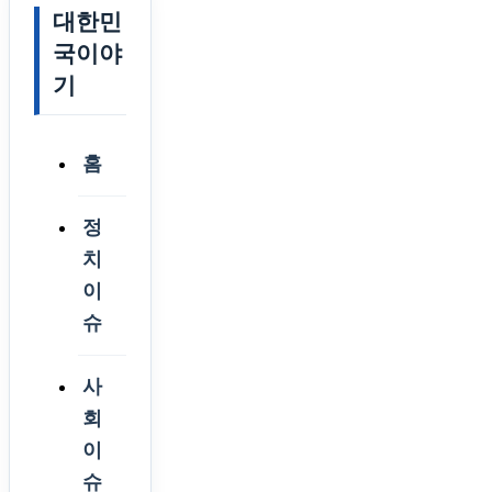
대한민
국이야
기
홈
정
치
이
슈
사
회
이
슈