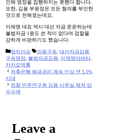
인해 영장을 집행하지는 못했다 합니다.
또한, 김용 부원장은 모든 혐의를 부인한
것으로 전해졌는데요.
이재명 대표 역시 대선 자금 운운하는데
불법자금 1원도 쓴 적이 없다며 검찰을
강하게 비판하기도 했습니다.
Categories
Tags
정치이슈
김용구속
,
대선자금김용
구속영장
,
불법자금김용
,
이재명아바타
,
카카오먹통
Post
저축은행 예금금리 계속 인상 연 5.5%
navigation
시대
검찰 민주연구원 김용 사무실 재차 압
수수색
Leave a