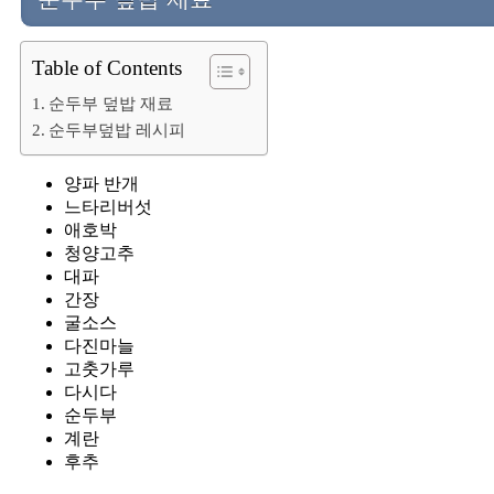
Table of Contents
순두부 덮밥 재료
순두부덮밥 레시피
양파 반개
느타리버섯
애호박
청양고추
대파
간장
굴소스
다진마늘
고춧가루
다시다
순두부
계란
후추