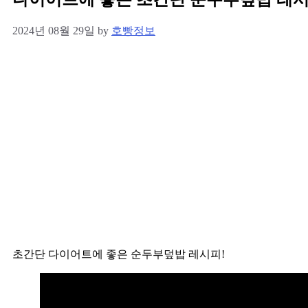
2024년 08월 29일
by
호빵정보
초간단 다이어트에 좋은 순두부덮밥 레시피!