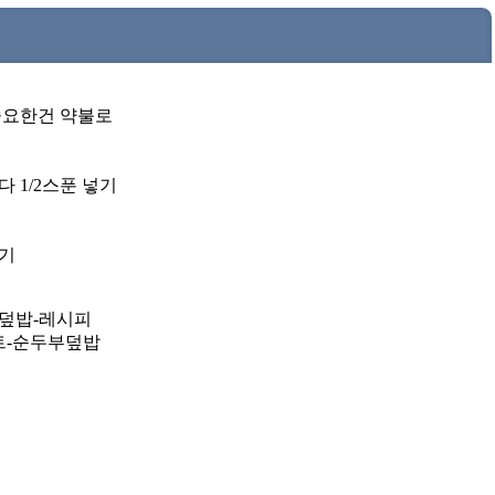
중요한건 약불로
다 1/2스푼 넣기
넣기