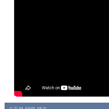
순두부 덮밥 재료