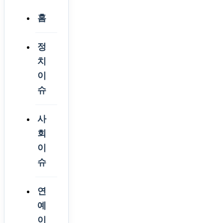
홈
정
치
이
슈
사
회
이
슈
연
예
이