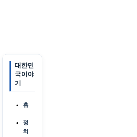
대한민
국이야
기
홈
정
치