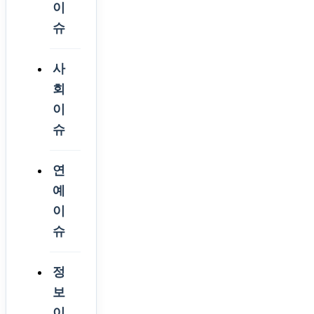
이
슈
사
회
이
슈
연
예
이
슈
정
보
이