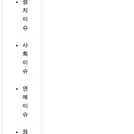
정
치
이
슈
사
회
이
슈
연
예
이
슈
정