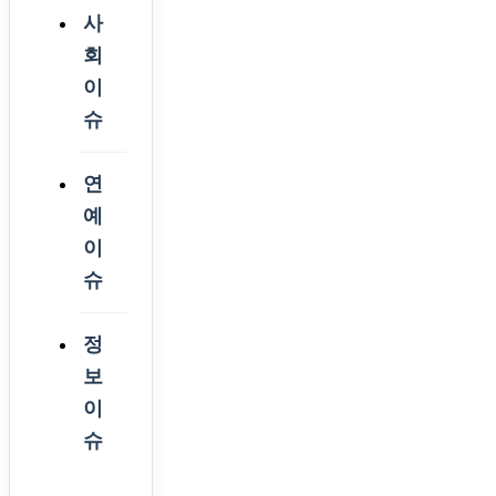
사
회
이
슈
연
예
이
슈
정
보
이
슈