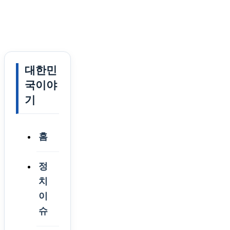
대한민
국이야
기
홈
정
치
이
슈