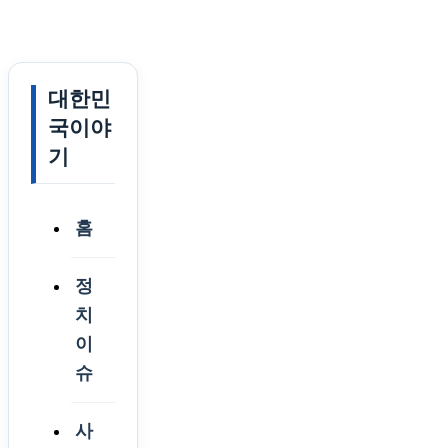
대한민
국이야
기
홈
정
치
이
슈
사