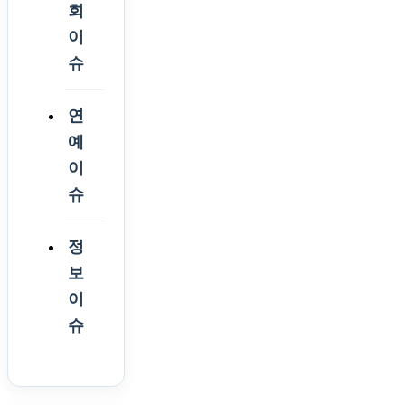
회
이
슈
연
예
이
슈
정
보
이
슈