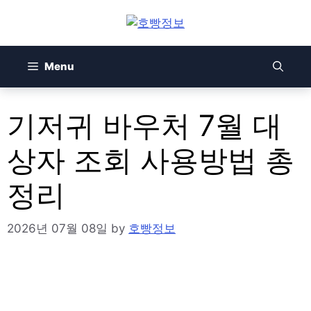
Skip
to
content
Menu
기저귀 바우처 7월 대
상자 조회 사용방법 총
정리
2026년 07월 08일
by
호빵정보