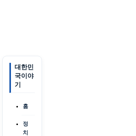
대한민
국이야
기
홈
정
치