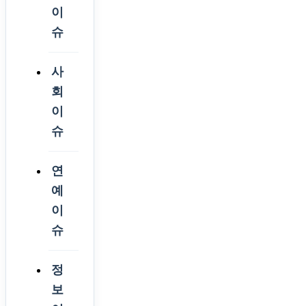
이
슈
사
회
이
슈
연
예
이
슈
정
보