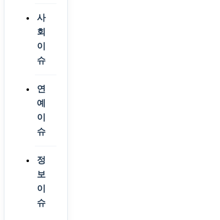
사
회
이
슈
연
예
이
슈
정
보
이
슈