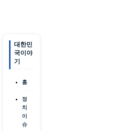
대한민
국이야
기
홈
정
치
이
슈