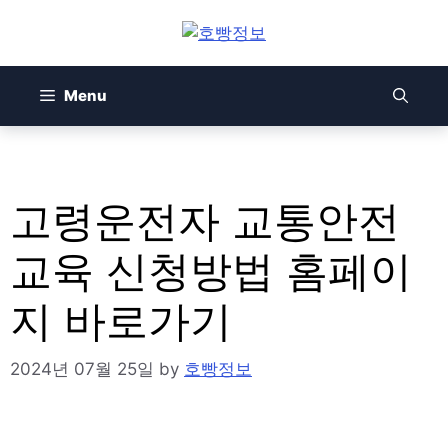
Skip
to
content
Menu
고령운전자 교통안전
교육 신청방법 홈페이
지 바로가기
2024년 07월 25일
by
호빵정보