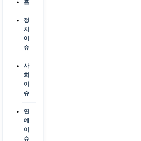
홈
정
치
이
슈
사
회
이
슈
연
예
이
슈