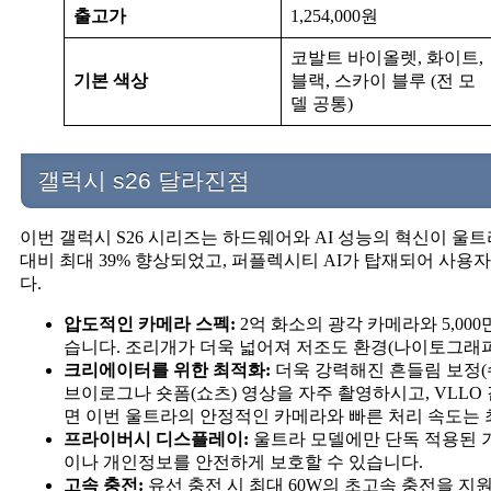
출고가
1,254,000원
코발트 바이올렛, 화이트,
기본 색상
블랙, 스카이 블루 (전 모
델 공통)
갤럭시 s26 달라진점
이번 갤럭시 S26 시리즈는 하드웨어와 AI 성능의 혁신이 울
대비 최대 39% 향상되었고, 퍼플렉시티 AI가 탑재되어 사
다.
압도적인 카메라 스펙:
2억 화소의 광각 카메라와 5,00
습니다. 조리개가 더욱 넓어져 저조도 환경(나이토그래
크리에이터를 위한 최적화:
더욱 강력해진 흔들림 보정(
브이로그나 숏폼(쇼츠) 영상을 자주 촬영하시고, VLL
면 이번 울트라의 안정적인 카메라와 빠른 처리 속도는 
프라이버시 디스플레이:
울트라 모델에만 단독 적용된 
이나 개인정보를 안전하게 보호할 수 있습니다.
고속 충전:
유선 충전 시 최대 60W의 초고속 충전을 