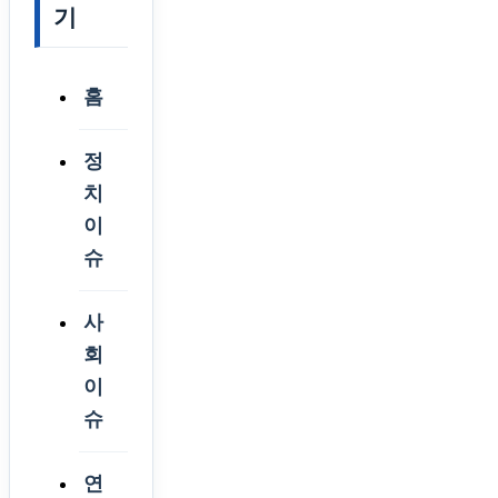
기
홈
정
치
이
슈
사
회
이
슈
연