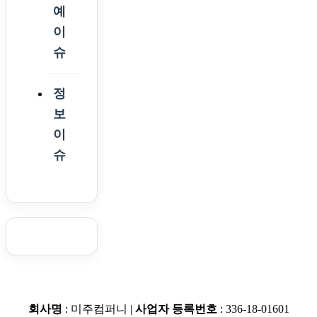
예
이
슈
정
보
이
슈
회사명
: 미주컴퍼니 |
사업자 등록번호
: 336-18-01601