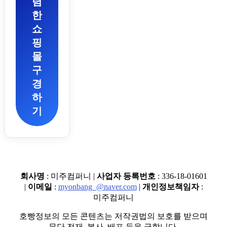
렴
한
쇼
핑
몰
구
경
하
기
회사명
: 미주컴퍼니 |
사업자 등록번호
: 336-18-01601
|
이메일
:
myonbang_@naver.com
|
개인정보책임자
:
미주컴퍼니
호빵정보의 모든 콘텐츠는 저작권법의 보호를 받으며
무단 전재, 복사, 배포 등을 금합니다.