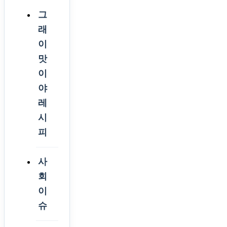
그
래
이
맛
이
야
레
시
피
사
회
이
슈