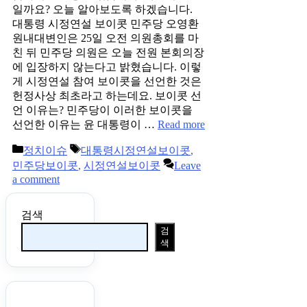
일까요? 오늘 알아보도록 하겠습니다.
대통령 시정연설 보이콧 민주당 오영환
원내대변인은 25일 오전 의원총회를 마
친 뒤 민주당 의원은 오늘 전원 본회의장
에 입장하지 않는다고 밝혔습니다. 이렇
게 시정연설 참여 보이콧을 선언한 것은
헌정사상 최초라고 하는데요. 보이콧 선
언 이유는? 민주당이 이러한 보이콧을
선언한 이유는 윤 대통령이 …
Read more
Categories
Tags
정치이슈
대통령시정연설보이콧
,
민주당보이콧
,
시정연설보이콧
Leave
a comment
검색
검
색