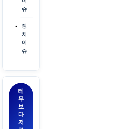
이
슈
정
치
이
슈
테
무
보
다
저