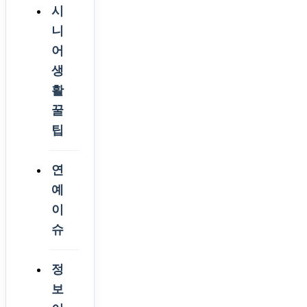
시
니
어
생
활
꿀
팁
연
예
이
슈
정
보