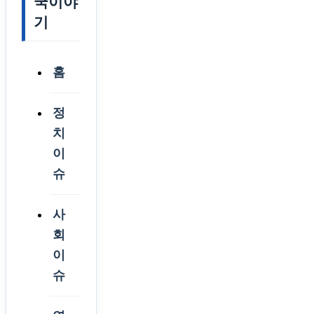
국이야
기
홈
정
치
이
슈
사
회
이
슈