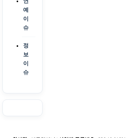
연
예
이
슈
정
보
이
슈