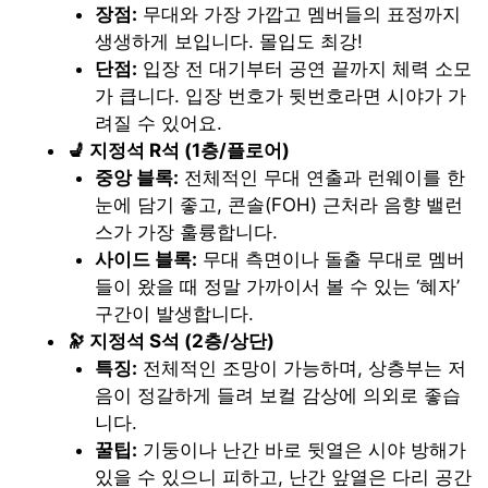
장점:
무대와 가장 가깝고 멤버들의 표정까지
생생하게 보입니다. 몰입도 최강!
단점:
입장 전 대기부터 공연 끝까지 체력 소모
가 큽니다. 입장 번호가 뒷번호라면 시야가 가
려질 수 있어요.
💺 지정석 R석 (1층/플로어)
중앙 블록:
전체적인 무대 연출과 런웨이를 한
눈에 담기 좋고, 콘솔(FOH) 근처라 음향 밸런
스가 가장 훌륭합니다.
사이드 블록:
무대 측면이나 돌출 무대로 멤버
들이 왔을 때 정말 가까이서 볼 수 있는 ‘혜자’
구간이 발생합니다.
🔭 지정석 S석 (2층/상단)
특징:
전체적인 조망이 가능하며, 상층부는 저
음이 정갈하게 들려 보컬 감상에 의외로 좋습
니다.
꿀팁:
기둥이나 난간 바로 뒷열은 시야 방해가
있을 수 있으니 피하고, 난간 앞열은 다리 공간