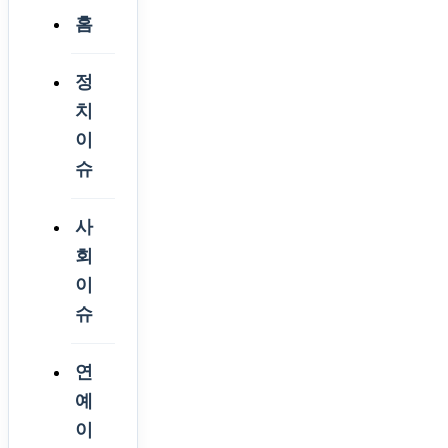
홈
정
치
이
슈
사
회
이
슈
연
예
이