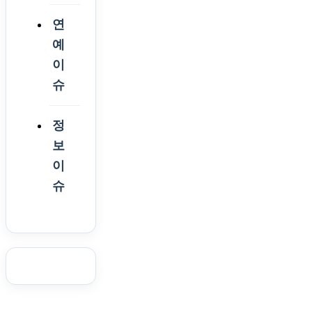
연
예
이
슈
정
보
이
슈