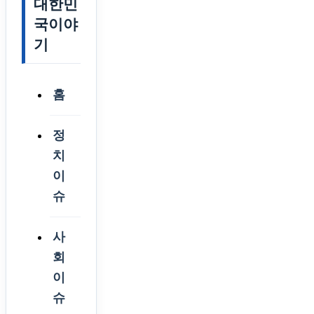
대한민
국이야
기
홈
정
치
이
슈
사
회
이
슈