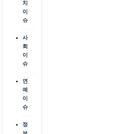
치
이
슈
사
회
이
슈
연
예
이
슈
정
보