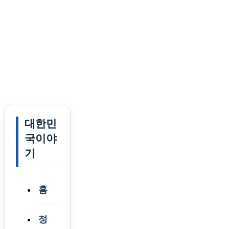
대한민
국이야
기
홈
정