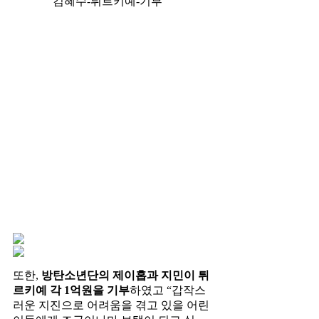
김혜수-튀르키예-기부
또한,
방탄소년단의 제이홉과 지민이 튀
르키예 각 1억원을 기부
하였고 “갑작스
러운 지진으로 어려움을 겪고 있을 어린