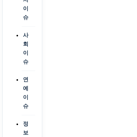
이
슈
사
회
이
슈
연
예
이
슈
정
보