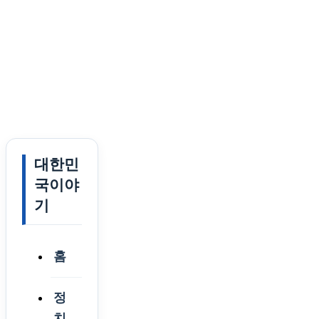
대한민
국이야
기
홈
정
치