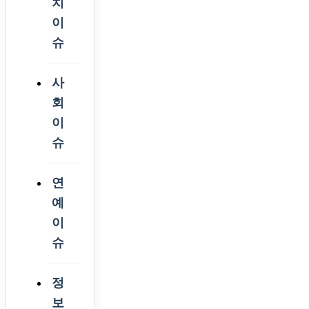
치
이
슈
사
회
이
슈
연
예
이
슈
정
보