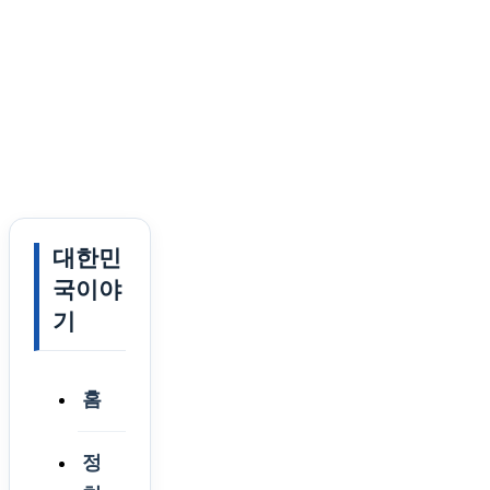
대한민
국이야
기
홈
정