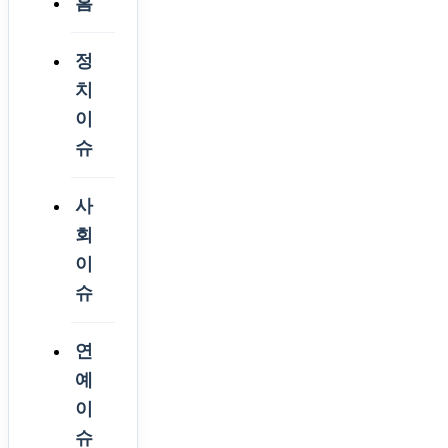
홈
정
치
이
슈
사
회
이
슈
연
예
이
슈