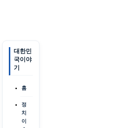
대한민
국이야
기
홈
정
치
이