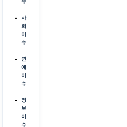
슈
사
회
이
슈
연
예
이
슈
정
보
이
슈