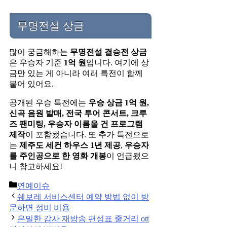
무명전설 상금
많이 궁금해하는
무명전설 결승전 상금
은 우승자 기준
1억 원
입니다. 여기에 상
금만 있는 게 아니라 여러 특전이 함께
붙어 있어요.
공개된 우승 특전에는
우승 상금 1억 원,
신곡 음원 발매, 전국 투어 콘서트, 크루
즈 팬미팅, 우승자 이름을 건 프로그램
제작
이 포함됐습니다. 또 추가 특전으로
는
제주도 세컨 하우스 1년 제공
,
우승자
를 주인공으로 한 영화 개봉
이 언급됐으
니 참고하세요!
Categories
연예이슈
Post
쉐보레 서비스센터 예약 방법 없이 방
navigation
문하면 정비 비용
은밀한 감사 재방송 편성표 줄거리 ott