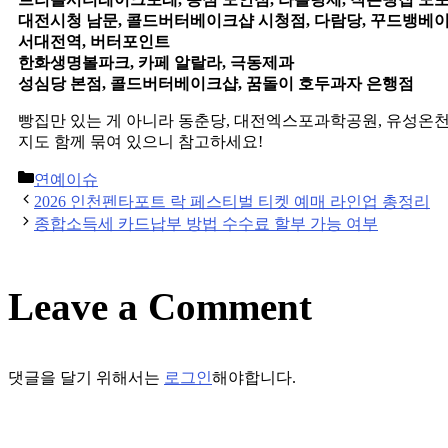
대전시청 남문, 콜드버터베이크샵 시청점, 다람당, 꾸드뱅
서대전역, 버터포인트
한화생명볼파크, 카페 알랄라, 극동제과
성심당 본점, 콜드버터베이크샵, 꿈돌이 호두과자 은행점
빵집만 있는 게 아니라 동춘당, 대전엑스포과학공원, 유성온천
지도 함께 묶여 있으니 참고하세요!
Categories
연예이슈
Post
2026 인천펜타포트 락 페스티벌 티켓 예매 라인업 총정리
navigation
종합소득세 카드납부 방법 수수료 할부 가능 여부
Leave a Comment
댓글을 달기 위해서는
로그인
해야합니다.