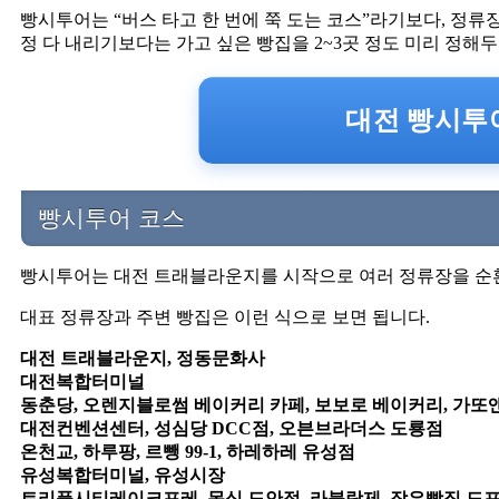
빵시투어는 “버스 타고 한 번에 쭉 도는 코스”라기보다, 정류
정 다 내리기보다는 가고 싶은 빵집을 2~3곳 정도 미리 정해
대전 빵시투어
빵시투어 코스
빵시투어는 대전 트래블라운지를 시작으로 여러 정류장을 순
대표 정류장과 주변 빵집은 이런 식으로 보면 됩니다.
대전 트래블라운지, 정동문화사
대전복합터미널
동춘당, 오렌지블로썸 베이커리 카페, 보보로 베이커리, 가
대전컨벤션센터, 성심당 DCC점, 오븐브라더스 도룡점
온천교, 하루팡, 르뺑 99-1, 하레하레 유성점
유성복합터미널, 유성시장
트리플시티레이크포레, 몽심 도안점, 라블랑제, 작은빵집 도